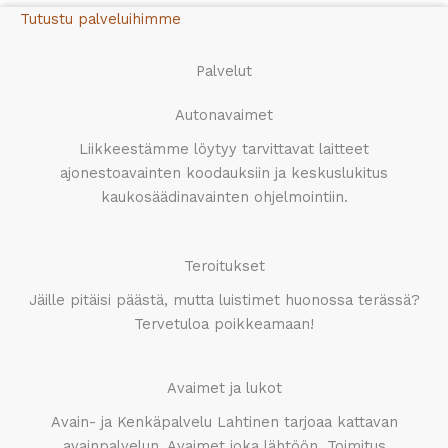
Tutustu palveluihimme
Palvelut
Autonavaimet
Liikkeestämme löytyy tarvittavat laitteet
ajonestoavainten koodauksiin ja keskuslukitus
kaukosäädinavainten ohjelmointiin.
Teroitukset
Jäille pitäisi päästä, mutta luistimet huonossa terässä?
Tervetuloa poikkeamaan!
Avaimet ja lukot
Avain- ja Kenkäpalvelu Lahtinen tarjoaa kattavan
avainpalvelun. Avaimet joka lähtöön. Toimitus