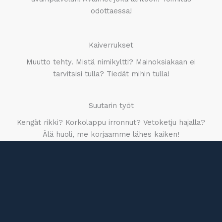
odottaessa!
Kaiverrukset
Muutto tehty. Mistä nimikyltti? Mainoksiakaan ei
tarvitsisi tulla? Tiedät mihin tulla!
Suutarin työt
Kengät rikki? Korkolappu irronnut? Vetoketju hajalla?
Älä huoli, me korjaamme lähes kaiken!